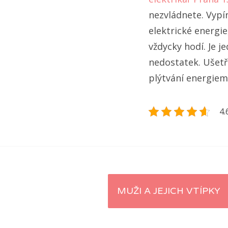
nezvládnete. Vypí
elektrické energie
vždycky hodí. Je j
nedostatek. Ušetř
plýtvání energiem
4.
Navigace
MUŽI A JEJICH VTÍPKY
pro