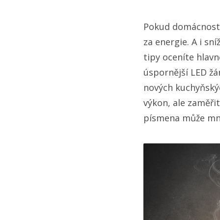
Pokud domácnost v
za energie. A i s
tipy oceníte hlavn
úspornější LED žár
nových kuchyňskýc
výkon, ale zaměřit
písmena může mno