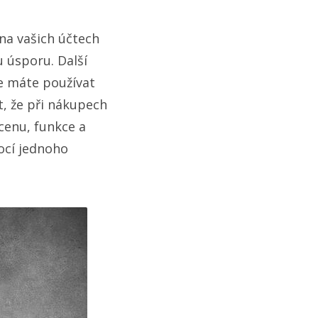
na vašich účtech
 úsporu. Další
že máte používat
t, že při nákupech
cenu, funkce a
mocí jednoho