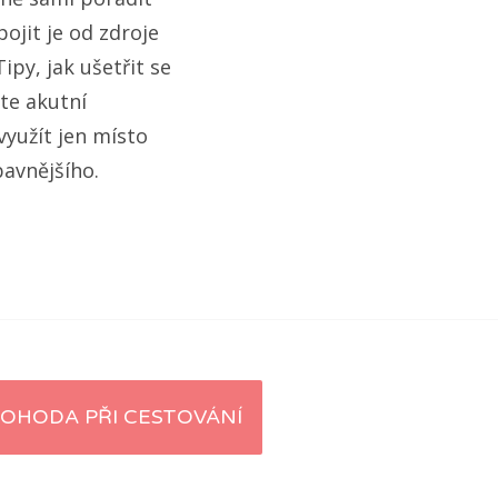
ojit je od zdroje
py, jak ušetřit se
áte akutní
yužít jen místo
avnějšího.
OHODA PŘI CESTOVÁNÍ