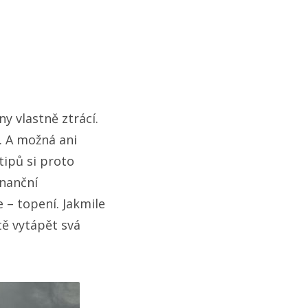
y vlastně ztrácí.
. A možná ani
tipů si proto
inanční
 – topení. Jakmile
ě vytápět svá