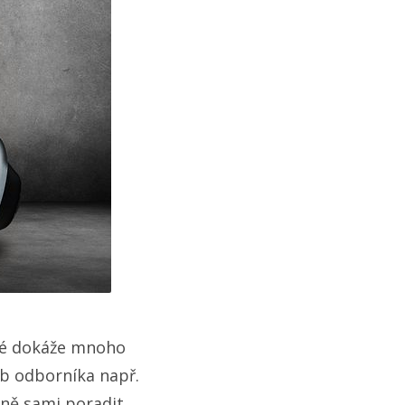
aké dokáže mnoho
eb odborníka např.
ně sami poradit