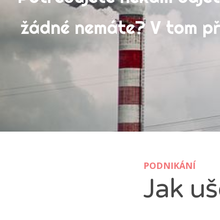
Nad
žádné nemáte? V tom pří
Lea
PODNIKÁNÍ
Jak uš