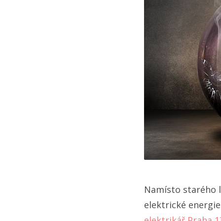
Namísto starého l
elektrické energie
elektrikář Praha 1