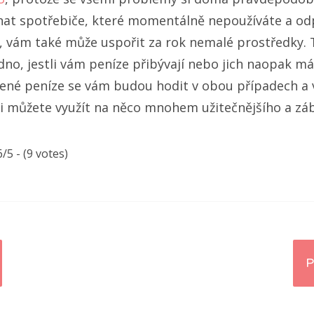
nat spotřebiče, které momentálně nepoužíváte a odp
, vám také může uspořit za rok nemalé prostředky. Ti
edno, jestli vám peníze přibývají nebo jich naopak m
ené peníze se vám budou hodit v obou případech a v
i můžete využít na něco mnohem užitečnějšího a záb
6/5 - (9 votes)
P