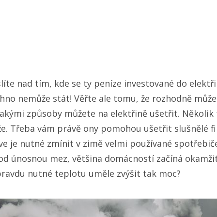
íte nad tím, kde se ty peníze investované do elektřin
echno nemůže stát! Věřte ale tomu, že rozhodně může
jakými způsoby můžete na elektřině ušetřit. Několik 
že. Třeba vám právě ony pomohou ušetřit slušnělé f
ve je nutné zmínit v zimě velmi používané spotřebiče
od únosnou mez, většina domácností začíná okamžit
 opravdu nutné teplotu uměle zvýšit tak moc?