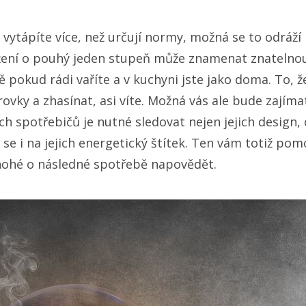
ytápíte více, než určují normy, možná se to odráží 
nížení o pouhý jeden stupeň může znamenat znatelnou
ě pokud rádi vaříte a v kuchyni jste jako doma. To, 
ovky a zhasínat, asi víte. Možná vás ale bude zajíma
h spotřebičů je nutné sledovat nejen jejich design, 
 se i na jejich energetický štítek. Ten vám totiž po
hé o následné spotřebě napovědět.