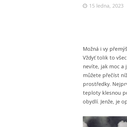
15 ledna, 2023
Možná i vy přemýšl
Vždyť tolik to vš
nevíte, jak moc a 
můžete přečíst ní
prostředky. Nejpr
teploty klesnou p
obydlí. Jenže, je