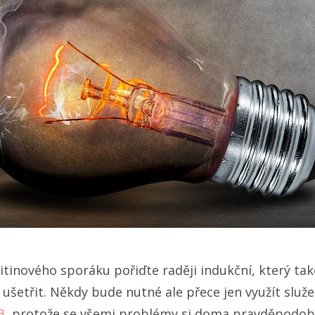
itinového sporáku pořiďte raději indukční, který t
 ušetřit. Někdy bude nutné ale přece jen využít služ
3
, protože se všemi problémy si doma pravděpodob