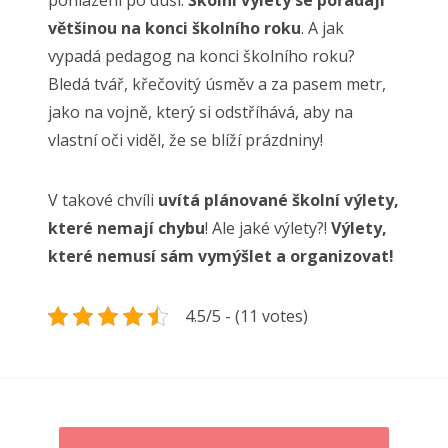
pohlazení po duši.
Školní výlety se pořádají
většinou na konci školního roku
. A jak
vypadá pedagog na konci školního roku?
Bledá tvář, křečovitý úsměv a za pasem metr,
jako na vojně, který si odstříhává, aby na
vlastní oči viděl, že se blíží prázdniny!
V takové chvíli
uvítá plánované školní výlety,
které nemají chybu
! Ale jaké výlety?!
Výlety,
které nemusí sám vymýšlet a organizovat!
4.5/5 - (11 votes)