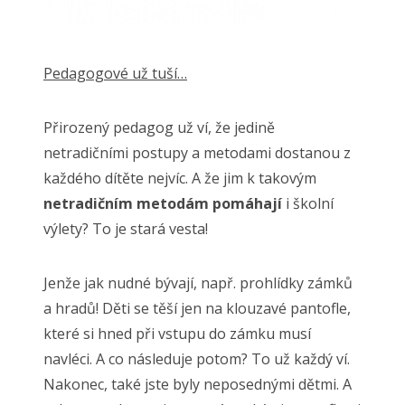
Pedagogové už tuší…
Přirozený pedagog už ví, že jedině
netradičními postupy a metodami dostanou z
každého dítěte nejvíc. A že jim k takovým
netradičním metodám pomáhají
i
školní
výlety
? To je stará vesta!
Jenže jak nudné bývají, např. prohlídky zámků
a hradů! Děti se těší jen na klouzavé pantofle,
které si hned při vstupu do zámku musí
navléci. A co následuje potom? To už každý ví.
Nakonec, také jste byly neposednými dětmi. A