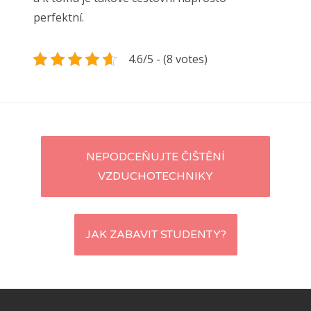
perfektní.
4.6/5 - (8 votes)
Navigace
NEPODCEŇUJTE ČIŠTĚNÍ
VZDUCHOTECHNIKY
pro
příspěvky
JAK ZABAVIT STUDENTY?