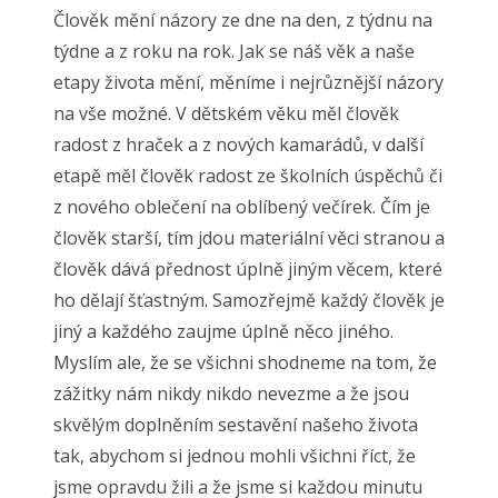
Člověk mění názory ze dne na den, z týdnu na
týdne a z roku na rok. Jak se náš věk a naše
etapy života mění, měníme i nejrůznější názory
na vše možné. V dětském věku měl člověk
radost z hraček a z nových kamarádů, v další
etapě měl člověk radost ze školních úspěchů či
z nového oblečení na oblíbený večírek. Čím je
člověk starší, tím jdou materiální věci stranou a
člověk dává přednost úplně jiným věcem, které
ho dělají šťastným. Samozřejmě každý člověk je
jiný a každého zaujme úplně něco jiného.
Myslím ale, že se všichni shodneme na tom, že
zážitky nám nikdy nikdo nevezme a že jsou
skvělým doplněním sestavění našeho života
tak, abychom si jednou mohli všichni říct, že
jsme opravdu žili a že jsme si každou minutu