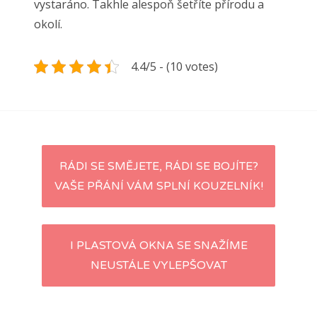
vystaráno. Takhle alespoň šetříte přírodu a
okolí.
4.4/5 - (10 votes)
Navigace
RÁDI SE SMĚJETE, RÁDI SE BOJÍTE?
VAŠE PŘÁNÍ VÁM SPLNÍ KOUZELNÍK!
pro
příspěvky
I PLASTOVÁ OKNA SE SNAŽÍME
NEUSTÁLE VYLEPŠOVAT