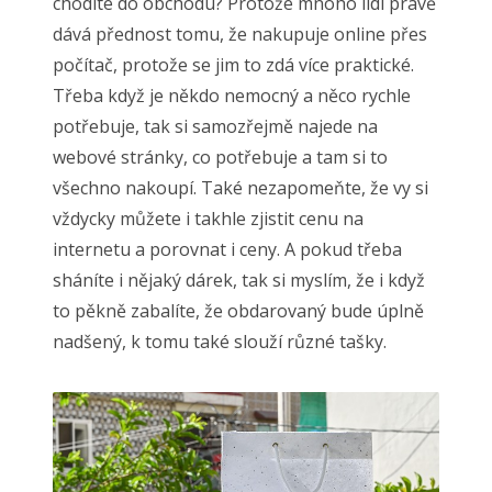
chodíte do obchodu? Protože mnoho lidí právě
dává přednost tomu, že nakupuje online přes
počítač, protože se jim to zdá více praktické.
Třeba když je někdo nemocný a něco rychle
potřebuje, tak si samozřejmě najede na
webové stránky, co potřebuje a tam si to
všechno nakoupí. Také nezapomeňte, že vy si
vždycky můžete i takhle zjistit cenu na
internetu a porovnat i ceny. A pokud třeba
sháníte i nějaký dárek, tak si myslím, že i když
to pěkně zabalíte, že obdarovaný bude úplně
nadšený, k tomu také slouží různé tašky.