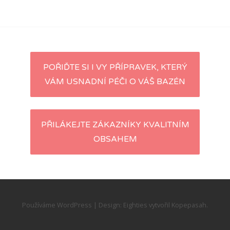
Navigace
POŘIĎTE SI I VY PŘÍPRAVEK, KTERÝ
VÁM USNADNÍ PÉČI O VÁŠ BAZÉN
pro
příspěvky
PŘILÁKEJTE ZÁKAZNÍKY KVALITNÍM
OBSAHEM
Používáme WordPress
|
Design:
Eighties
vytvořil
Kopepasah
.