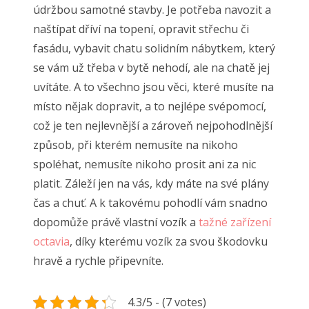
údržbou samotné stavby. Je potřeba navozit a
naštípat dříví na topení, opravit střechu či
fasádu, vybavit chatu solidním nábytkem, který
se vám už třeba v bytě nehodí, ale na chatě jej
uvítáte. A to všechno jsou věci, které musíte na
místo nějak dopravit, a to nejlépe svépomocí,
což je ten nejlevnější a zároveň nejpohodlnější
způsob, při kterém nemusíte na nikoho
spoléhat, nemusíte nikoho prosit ani za nic
platit. Záleží jen na vás, kdy máte na své plány
čas a chuť. A k takovému pohodlí vám snadno
dopomůže právě vlastní vozík a
tažné zařízení
octavia
, díky kterému vozík za svou škodovku
hravě a rychle připevníte.
4.3/5 - (7 votes)