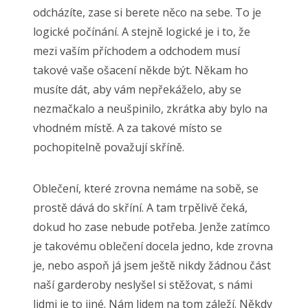
odcházíte, zase si berete něco na sebe. To je
logické počínání. A stejně logické je i to, že
mezi vaším příchodem a odchodem musí
takové vaše ošacení někde být. Někam ho
musíte dát, aby vám nepřekáželo, aby se
nezmačkalo a neušpinilo, zkrátka aby bylo na
vhodném místě. A za takové místo se
pochopitelně považují skříně.
Oblečení, které zrovna nemáme na sobě, se
prostě dává do skříní. A tam trpělivě čeká,
dokud ho zase nebude potřeba. Jenže zatímco
je takovému oblečení docela jedno, kde zrovna
je, nebo aspoň já jsem ještě nikdy žádnou část
naší garderoby neslyšel si stěžovat, s námi
lidmi je to jiné. Nám lidem na tom záleží. Někdy