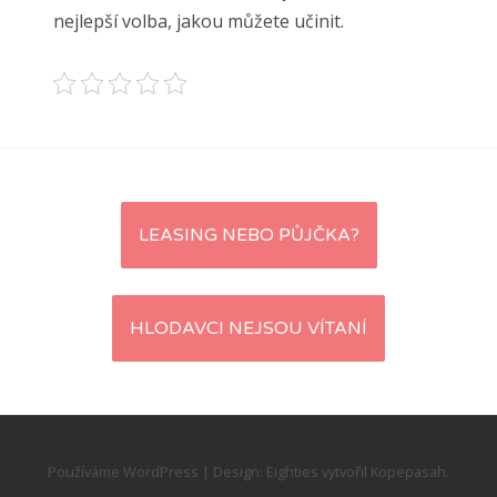
nejlepší volba, jakou můžete učinit.
Navigace
LEASING NEBO PŮJČKA?
pro
příspěvky
HLODAVCI NEJSOU VÍTANÍ
Používáme WordPress
|
Design:
Eighties
vytvořil
Kopepasah
.