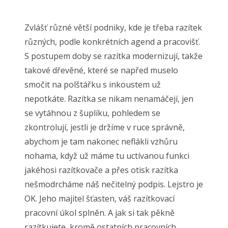
Zvlášť různé větší podniky, kde je třeba razítek
různých, podle konkrétních agend a pracovišť.
S postupem doby se razítka modernizují, takže
takové dřevěné, které se napřed muselo
smočit na polštářku s inkoustem už
nepotkáte. Razítka se nikam nenamáčejí, jen
se vytáhnou z šuplíku, pohledem se
zkontrolují, jestli je držíme v ruce správně,
abychom je tam nakonec neflákli vzhůru
nohama, když už máme tu uctívanou funkci
jakéhosi razítkovače a přes otisk razítka
nešmodrcháme náš nečitelný podpis. Lejstro je
OK. Jeho majitel šťasten, váš razítkovací
pracovní úkol splněn. A jak si tak pěkně
razítkujete, kromě ostatních pracovních