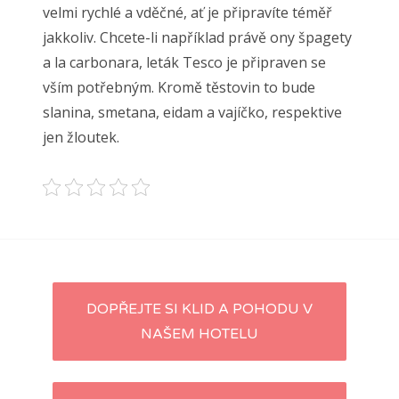
velmi rychlé a vděčné, ať je připravíte téměř
jakkoliv. Chcete-li například právě ony špagety
a la carbonara, leták Tesco je připraven se
vším potřebným. Kromě těstovin to bude
slanina, smetana, eidam a vajíčko, respektive
jen žloutek.
Navigace
DOPŘEJTE SI KLID A POHODU V
NAŠEM HOTELU
pro
příspěvky