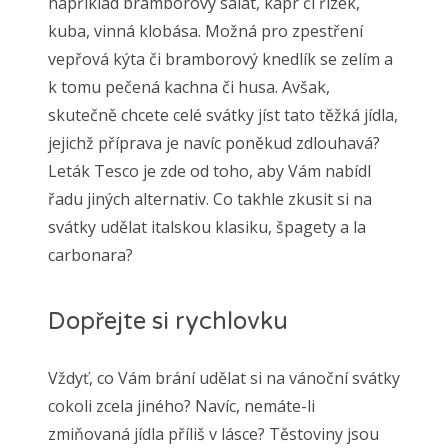
například bramborový salát, kapr či řízek,
kuba, vinná klobása. Možná pro zpestření
vepřová kýta či bramborový knedlík se zelím a
k tomu pečená kachna či husa. Avšak,
skutečně chcete celé svátky jíst tato těžká jídla,
jejichž příprava je navíc poněkud zdlouhavá?
Leták Tesco
je zde od toho, aby Vám nabídl
řadu jiných alternativ. Co takhle zkusit si na
svátky udělat italskou klasiku, špagety a la
carbonara?
Dopřejte si rychlovku
Vždyť, co Vám brání udělat si na vánoční svátky
cokoli zcela jiného? Navíc, nemáte-li
zmiňovaná jídla příliš v lásce? Těstoviny jsou