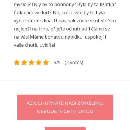
mysleli? Byly by to bonbony? Byla by to lízátka?
Čokoládový dort? Ne, zcela jistě by to byla
výborná zmrzlina! U nás naleznete skutečně tu
nejlepší na trhu, přijďte ochutnat! Těšíme se
na vás! Máme bohatou nabídku, uspokojí i
vaše chutě, uvidíte!
5/5 - (2 votes)
Navigace
AŽ OCHUTNÁTE NAŠI ZMRZLINU,
NEBUDETE CHTÍT JINOU
pro
příspěvky