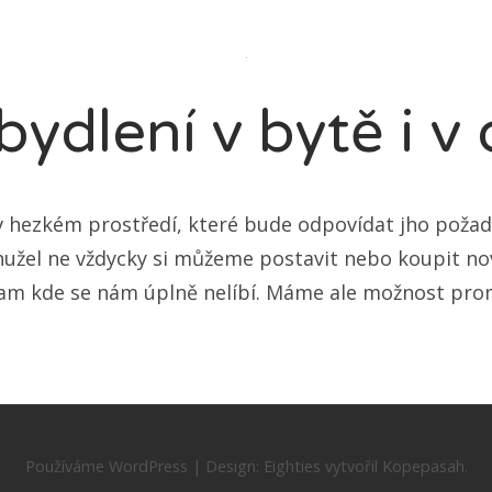
bydlení v bytě i 
v hezkém prostředí, které bude odpovídat jho poža
hužel ne vždycky si můžeme postavit nebo koupit no
tam kde se nám úplně nelíbí. Máme ale možnost pro
Používáme WordPress
|
Design:
Eighties
vytvořil
Kopepasah
.