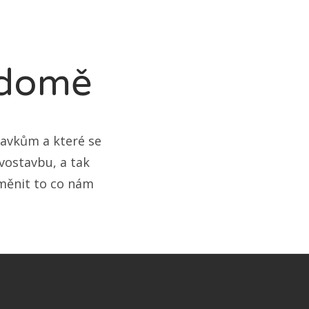
v domě
davkům a které se
vostavbu, a tak
měnit to co nám