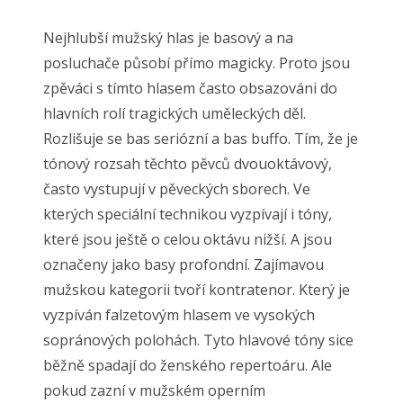
Nejhlubší mužský hlas je basový a na
posluchače působí přímo magicky. Proto jsou
zpěváci s tímto hlasem často obsazováni do
hlavních rolí tragických uměleckých děl.
Rozlišuje se bas seriózní a bas buffo. Tím, že je
tónový rozsah těchto pěvců dvouoktávový,
často vystupují v pěveckých sborech. Ve
kterých speciální technikou vyzpívají i tóny,
které jsou ještě o celou oktávu nižší. A jsou
označeny jako basy profondní. Zajímavou
mužskou kategorii tvoří kontratenor. Který je
vyzpíván falzetovým hlasem ve vysokých
sopránových polohách. Tyto hlavové tóny sice
běžně spadají do ženského repertoáru. Ale
pokud zazní v mužském operním