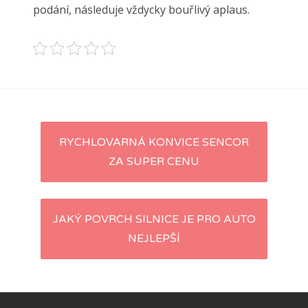
podání, následuje vždycky bouřlivý aplaus.
Navigace
RYCHLOVARNÁ KONVICE SENCOR
ZA SUPER CENU
pro
příspěvky
JAKÝ POVRCH SILNICE JE PRO AUTO
NEJLEPŠÍ