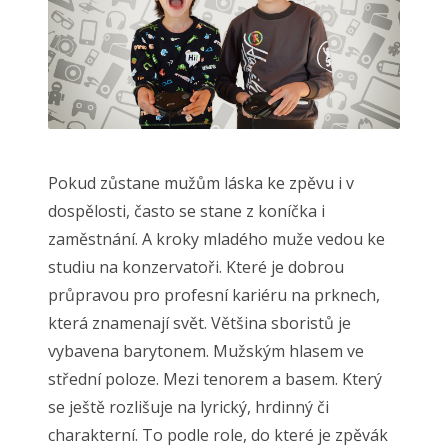
Pokud zůstane mužům láska ke zpěvu i v
dospělosti, často se stane z koníčka i
zaměstnání. A kroky mladého muže vedou ke
studiu na konzervatoři. Které je dobrou
průpravou pro profesní kariéru na prknech,
která znamenají svět. Většina sboristů je
vybavena barytonem. Mužským hlasem ve
střední poloze. Mezi tenorem a basem. Který
se ještě rozlišuje na lyrický, hrdinný či
charakterní. To podle role, do které je zpěvák