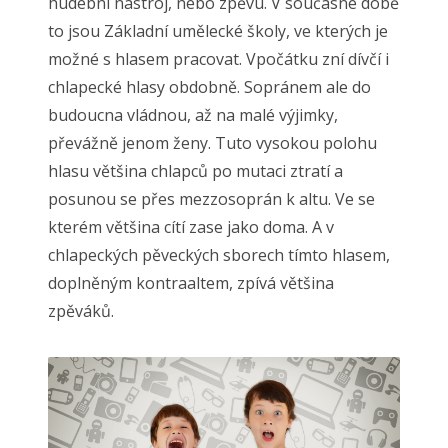
hudební nástroj, nebo zpěvu. V současné době
to jsou Základní umělecké školy, ve kterých je
možné s hlasem pracovat. Vpočátku zní dívčí i
chlapecké hlasy obdobně. Sopránem ale do
budoucna vládnou, až na malé výjimky,
převážně jenom ženy. Tuto vysokou polohu
hlasu většina chlapců po mutaci ztratí a
posunou se přes mezzosoprán k altu. Ve se
kterém většina cítí zase jako doma. A v
chlapeckých pěveckých sborech tímto hlasem,
doplněným kontraaltem, zpívá většina
zpěváků.